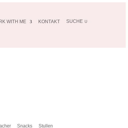
SUCHE
K WITH ME
KONTAKT
U
acher
Snacks
Stullen