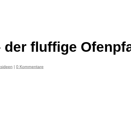
 der fluffige Ofenp
ksideen
|
0 Kommentare