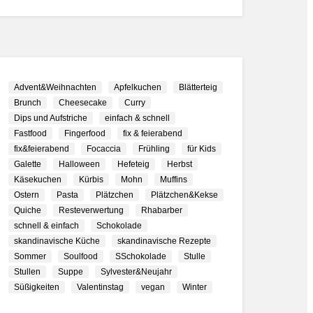
Advent&Weihnachten
Apfelkuchen
Blätterteig
Brunch
Cheesecake
Curry
Dips und Aufstriche
einfach & schnell
Fastfood
Fingerfood
fix & feierabend
fix&feierabend
Focaccia
Frühling
für Kids
Galette
Halloween
Hefeteig
Herbst
Käsekuchen
Kürbis
Mohn
Muffins
Ostern
Pasta
Plätzchen
Plätzchen&Kekse
Quiche
Resteverwertung
Rhabarber
schnell & einfach
Schokolade
skandinavische Küche
skandinavische Rezepte
Sommer
Soulfood
SSchokolade
Stulle
Stullen
Suppe
Sylvester&Neujahr
Süßigkeiten
Valentinstag
vegan
Winter