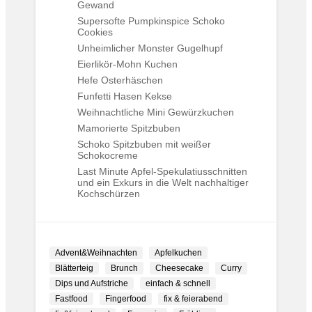
Gewand
Supersofte Pumpkinspice Schoko
Cookies
Unheimlicher Monster Gugelhupf
Eierlikör-Mohn Kuchen
Hefe Osterhäschen
Funfetti Hasen Kekse
Weihnachtliche Mini Gewürzkuchen
Mamorierte Spitzbuben
Schoko Spitzbuben mit weißer
Schokocreme
Last Minute Apfel-Spekulatiusschnitten
und ein Exkurs in die Welt nachhaltiger
Kochschürzen
Advent&Weihnachten
Apfelkuchen
Blätterteig
Brunch
Cheesecake
Curry
Dips und Aufstriche
einfach & schnell
Fastfood
Fingerfood
fix & feierabend