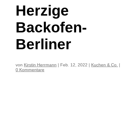
Herzige
Backofen-
Berliner
von
Kirstin Herrmann
|
Feb. 12, 2022
|
Kuchen & Co.
|
0 Kommentare