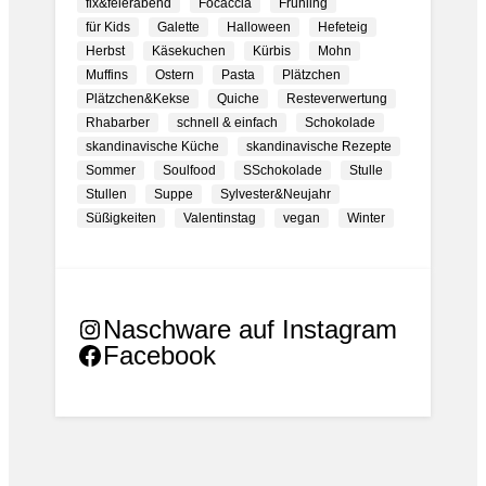
fix&feierabend
Focaccia
Frühling
für Kids
Galette
Halloween
Hefeteig
Herbst
Käsekuchen
Kürbis
Mohn
Muffins
Ostern
Pasta
Plätzchen
Plätzchen&Kekse
Quiche
Resteverwertung
Rhabarber
schnell & einfach
Schokolade
skandinavische Küche
skandinavische Rezepte
Sommer
Soulfood
SSchokolade
Stulle
Stullen
Suppe
Sylvester&Neujahr
Süßigkeiten
Valentinstag
vegan
Winter
Naschware auf Instagram
Facebook