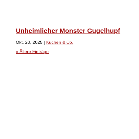
Unheimlicher Monster Gugelhupf
Okt. 20, 2025
|
Kuchen & Co.
« Ältere Einträge
Das Essen soll zuerst das Auge
erfreuen und dann den Magen.
Johann Wolfgang von Goethe, deutscher Dichter