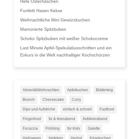
Hefe Osterhäschen
Funfetti Hasen Kekse
Weihnachtliche Mini Gewürzkuchen
Mamorierte Spitzbuben
Schoko Spitzbuben mit weißer Schokocreme
Last Minute Apfel-Spekulatiusschnitten und ein
Exkurs in die Welt nachhaltiger Kochschürzen
Advent&Weihnachten
Apfelkuchen
Blätterteig
Brunch
Cheesecake
Curry
Dips und Aufstriche
einfach & schnell
Fastfood
Fingerfood
fix & feierabend
fix&feierabend
Focaccia
Frühling
für Kids
Galette
Halloween
Hefeteig
Herbst
Käsekuchen