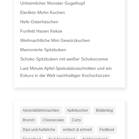
Unheimlicher Monster Gugelhupf
Eierlikör-Mohn Kuchen
Hefe Osterhäschen
Funfetti Hasen Kekse
Weihnachtliche Mini Gewürzkuchen
Mamorierte Spitzbuben
Schoko Spitzbuben mit weißer Schokocreme
Last Minute Apfel-Spekulatiusschnitten und ein
Exkurs in die Welt nachhaltiger Kochschürzen
Advent&Weihnachten
Apfelkuchen
Blätterteig
Brunch
Cheesecake
Curry
Dips und Aufstriche
einfach & schnell
Fastfood