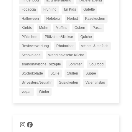
Fingerfood
fix & feierabend
fix&feierabend
Focaccia
Frühling
für Kids
Galette
Halloween
Hefeteig
Herbst
Käsekuchen
Kürbis
Mohn
Muffins
Ostern
Pasta
Plätzchen
Plätzchen&Kekse
Quiche
Resteverwertung
Rhabarber
schnell & einfach
Schokolade
skandinavische Küche
skandinavische Rezepte
Sommer
Soulfood
SSchokolade
Stulle
Stullen
Suppe
Sylvester&Neujahr
Süßigkeiten
Valentinstag
vegan
Winter
Naschware auf Instagram
Facebook