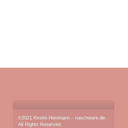
Johann Wolfgang von Goethe, deutscher
Dichter
©2021 Kirstin Herrmann – naschware.de.
All Rights Reserved.