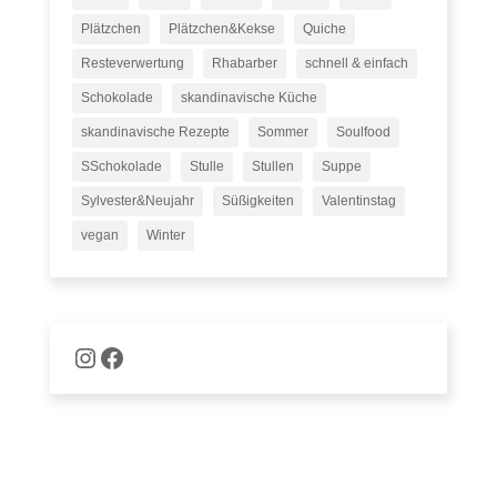
Plätzchen
Plätzchen&Kekse
Quiche
Resteverwertung
Rhabarber
schnell & einfach
Schokolade
skandinavische Küche
skandinavische Rezepte
Sommer
Soulfood
SSchokolade
Stulle
Stullen
Suppe
Sylvester&Neujahr
Süßigkeiten
Valentinstag
vegan
Winter
Naschware auf Instagram
Facebook