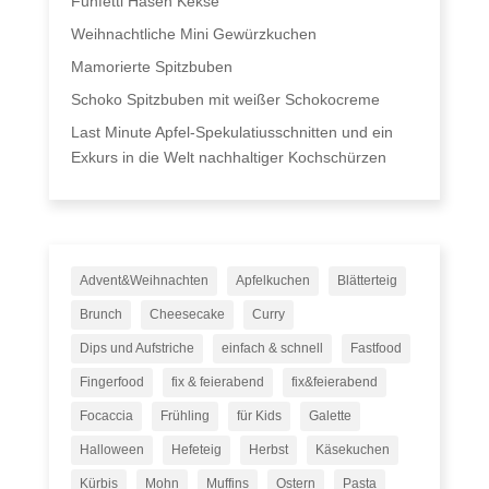
Funfetti Hasen Kekse
Weihnachtliche Mini Gewürzkuchen
Mamorierte Spitzbuben
Schoko Spitzbuben mit weißer Schokocreme
Last Minute Apfel-Spekulatiusschnitten und ein
Exkurs in die Welt nachhaltiger Kochschürzen
Advent&Weihnachten
Apfelkuchen
Blätterteig
Brunch
Cheesecake
Curry
Dips und Aufstriche
einfach & schnell
Fastfood
Fingerfood
fix & feierabend
fix&feierabend
Focaccia
Frühling
für Kids
Galette
Halloween
Hefeteig
Herbst
Käsekuchen
Kürbis
Mohn
Muffins
Ostern
Pasta