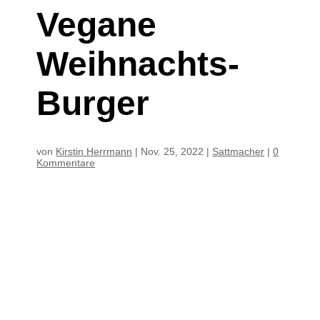
Vegane
Weihnachts-
Burger
von
Kirstin Herrmann
|
Nov. 25, 2022
|
Sattmacher
|
0
Kommentare