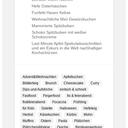
Hefe Osterhäschen
Funfetti Hasen Kekse
Weihnachtliche Mini Gewürzkuchen
Mamorierte Spitzbuben
Schoko Spitzbuben mit weißer
Schokocreme
Last Minute Apfel-Spekulatiusschnitten
und ein Exkurs in die Welt nachhaltiger
Kochschürzen
Advent&Weihnachten
Apfelkuchen
Blätterteig
Brunch
Cheesecake
Curry
Dips und Aufstriche
einfach & schnell
Fastfood
Fingerfood
fix & feierabend
fix&feierabend
Focaccia
Frühling
für Kids
Galette
Halloween
Hefeteig
Herbst
Käsekuchen
Kürbis
Mohn
Muffins
Ostern
Pasta
Plätzchen
Plätzchen&Kekse
Quiche
Resteverwertung