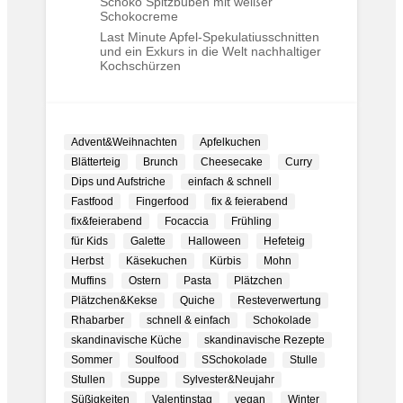
Schoko Spitzbuben mit weißer
Schokocreme
Last Minute Apfel-Spekulatiusschnitten
und ein Exkurs in die Welt nachhaltiger
Kochschürzen
Advent&Weihnachten
Apfelkuchen
Blätterteig
Brunch
Cheesecake
Curry
Dips und Aufstriche
einfach & schnell
Fastfood
Fingerfood
fix & feierabend
fix&feierabend
Focaccia
Frühling
für Kids
Galette
Halloween
Hefeteig
Herbst
Käsekuchen
Kürbis
Mohn
Muffins
Ostern
Pasta
Plätzchen
Plätzchen&Kekse
Quiche
Resteverwertung
Rhabarber
schnell & einfach
Schokolade
skandinavische Küche
skandinavische Rezepte
Sommer
Soulfood
SSchokolade
Stulle
Stullen
Suppe
Sylvester&Neujahr
Süßigkeiten
Valentinstag
vegan
Winter