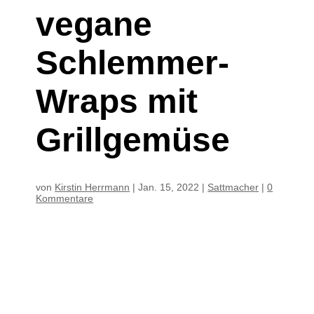
vegane
Schlemmer-
Wraps mit
Grillgemüse
von
Kirstin Herrmann
|
Jan. 15, 2022
|
Sattmacher
|
0
Kommentare