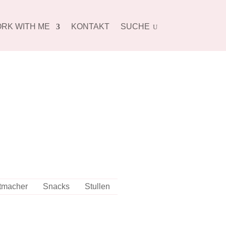
RK WITH ME
KONTAKT
SUCHE
U
tmacher
Snacks
Stullen