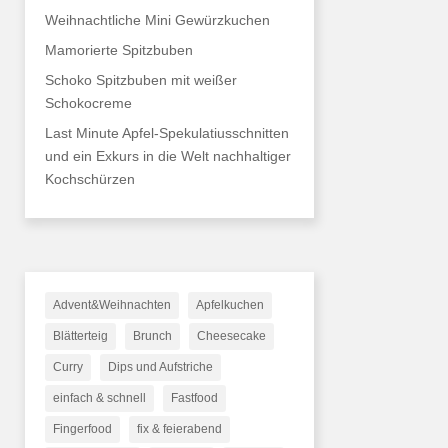
Weihnachtliche Mini Gewürzkuchen
Mamorierte Spitzbuben
Schoko Spitzbuben mit weißer
Schokocreme
Last Minute Apfel-Spekulatiusschnitten
und ein Exkurs in die Welt nachhaltiger
Kochschürzen
Advent&Weihnachten
Apfelkuchen
Blätterteig
Brunch
Cheesecake
Curry
Dips und Aufstriche
einfach & schnell
Fastfood
Fingerfood
fix & feierabend