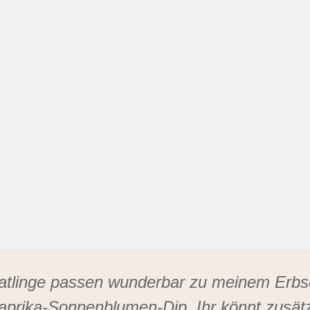
ratlinge passen wunderbar zu meinem Er
prika-Sonnenblumen-Dip. Ihr könnt zusätz