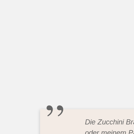
„
Die Zucchini B
oder meinem Pa