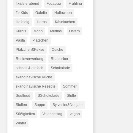
fix&feierabend
Focaccia
Frühling
für Kids
Galette
Halloween
Hefeteig
Herbst
Käsekuchen
Kürbis
Mohn
Muffins
Ostern
Pasta
Plätzchen
Plätzchen&Kekse
Quiche
Resteverwertung
Rhabarber
schnell & einfach
Schokolade
skandinavische Küche
skandinavische Rezepte
Sommer
Soulfood
SSchokolade
Stulle
Stullen
Suppe
Sylvester&Neujahr
Süßigkeiten
Valentinstag
vegan
Winter