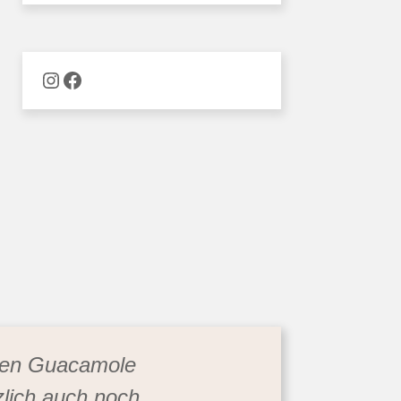
Naschware auf Instagram
Facebook
bsen Guacamole
lich auch noch