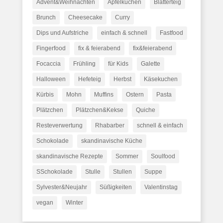
Advent&Weihnachten
Apfelkuchen
Blätterteig
Brunch
Cheesecake
Curry
Dips und Aufstriche
einfach & schnell
Fastfood
Fingerfood
fix & feierabend
fix&feierabend
Focaccia
Frühling
für Kids
Galette
Halloween
Hefeteig
Herbst
Käsekuchen
Kürbis
Mohn
Muffins
Ostern
Pasta
Plätzchen
Plätzchen&Kekse
Quiche
Resteverwertung
Rhabarber
schnell & einfach
Schokolade
skandinavische Küche
skandinavische Rezepte
Sommer
Soulfood
SSchokolade
Stulle
Stullen
Suppe
Sylvester&Neujahr
Süßigkeiten
Valentinstag
vegan
Winter