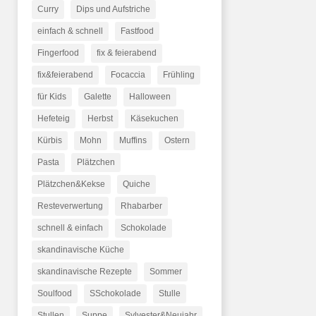
Curry
Dips und Aufstriche
einfach & schnell
Fastfood
Fingerfood
fix & feierabend
fix&feierabend
Focaccia
Frühling
für Kids
Galette
Halloween
Hefeteig
Herbst
Käsekuchen
Kürbis
Mohn
Muffins
Ostern
Pasta
Plätzchen
Plätzchen&Kekse
Quiche
Resteverwertung
Rhabarber
schnell & einfach
Schokolade
skandinavische Küche
skandinavische Rezepte
Sommer
Soulfood
SSchokolade
Stulle
Stullen
Suppe
Sylvester&Neujahr