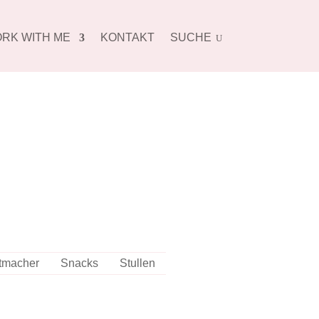
RK WITH ME
KONTAKT
SUCHE
U
tmacher
Snacks
Stullen