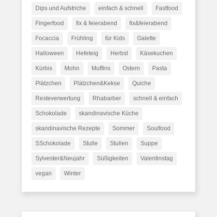
Dips und Aufstriche
einfach & schnell
Fastfood
Fingerfood
fix & feierabend
fix&feierabend
Focaccia
Frühling
für Kids
Galette
Halloween
Hefeteig
Herbst
Käsekuchen
Kürbis
Mohn
Muffins
Ostern
Pasta
Plätzchen
Plätzchen&Kekse
Quiche
Resteverwertung
Rhabarber
schnell & einfach
Schokolade
skandinavische Küche
skandinavische Rezepte
Sommer
Soulfood
SSchokolade
Stulle
Stullen
Suppe
Sylvester&Neujahr
Süßigkeiten
Valentinstag
vegan
Winter