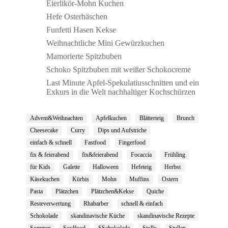
Eierlikör-Mohn Kuchen
Hefe Osterhäschen
Funfetti Hasen Kekse
Weihnachtliche Mini Gewürzkuchen
Mamorierte Spitzbuben
Schoko Spitzbuben mit weißer Schokocreme
Last Minute Apfel-Spekulatiusschnitten und ein
Exkurs in die Welt nachhaltiger Kochschürzen
Advent&Weihnachten
Apfelkuchen
Blätterteig
Brunch
Cheesecake
Curry
Dips und Aufstriche
einfach & schnell
Fastfood
Fingerfood
fix & feierabend
fix&feierabend
Focaccia
Frühling
für Kids
Galette
Halloween
Hefeteig
Herbst
Käsekuchen
Kürbis
Mohn
Muffins
Ostern
Pasta
Plätzchen
Plätzchen&Kekse
Quiche
Resteverwertung
Rhabarber
schnell & einfach
Schokolade
skandinavische Küche
skandinavische Rezepte
Sommer
Soulfood
SSchokolade
Stulle
Stullen