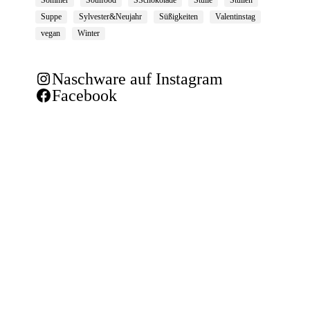
Suppe
Sylvester&Neujahr
Süßigkeiten
Valentinstag
vegan
Winter
Naschware auf Instagram
Facebook
Das Essen soll zuerst das Auge
erfreuen und dann den Magen.
Johann Wolfgang von Goethe, deutscher Dichter