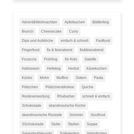
Advent&Weihnachten
Apfelkuchen
Blätterteig
Brunch
Cheesecake
Curry
Dips und Aufstriche
einfach & schnell
Fastfood
Fingerfood
fix & feierabend
fix&feierabend
Focaccia
Frühling
für Kids
Galette
Halloween
Hefeteig
Herbst
Käsekuchen
Kürbis
Mohn
Muffins
Ostern
Pasta
Plätzchen
Plätzchen&Kekse
Quiche
Resteverwertung
Rhabarber
schnell & einfach
Schokolade
skandinavische Küche
skandinavische Rezepte
Sommer
Soulfood
SSchokolade
Stulle
Stullen
Suppe
Sylvester&Neujahr
Süßigkeiten
Valentinstag